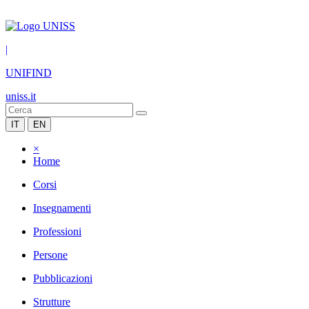
|
UNIFIND
uniss.it
IT
EN
×
Home
Corsi
Insegnamenti
Professioni
Persone
Pubblicazioni
Strutture