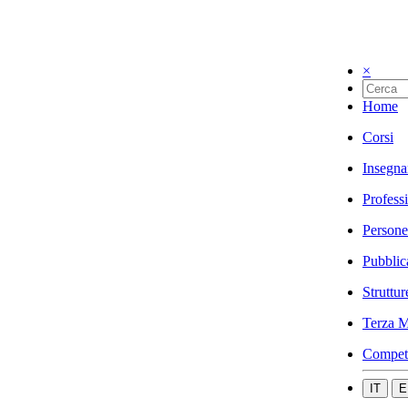
×
Home
Corsi
Insegna
Profess
Persone
Pubblic
Struttur
Terza M
Compet
IT
E