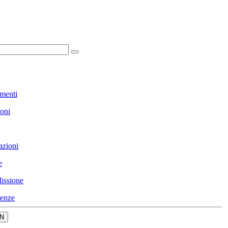
menti
ioni
azioni
e
issione
enze
N