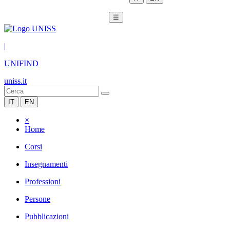
☰
|
UNIFIND
uniss.it
IT
EN
×
Home
Corsi
Insegnamenti
Professioni
Persone
Pubblicazioni