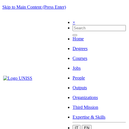
Skip to Main Content (Press Enter)
×
Home
Degrees
Courses
Jobs
People
Outputs
Organizations
Third Mission
Expertise & Skills
IT
EN