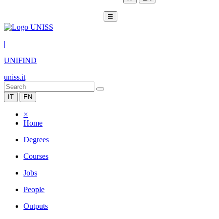
☰
|
UNIFIND
uniss.it
IT
EN
×
Home
Degrees
Courses
Jobs
People
Outputs