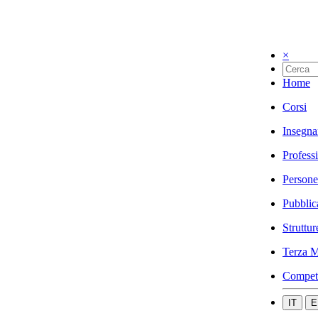
×
Home
Corsi
Insegna
Profess
Persone
Pubblic
Struttur
Terza M
Compet
IT
E