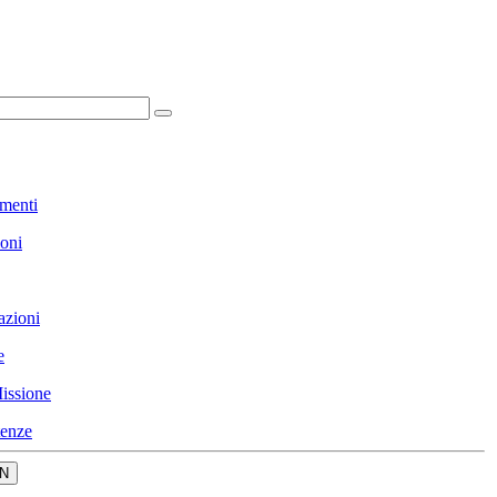
menti
ioni
azioni
e
issione
enze
N