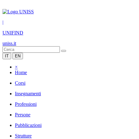
|
UNIFIND
uniss.it
IT
EN
×
Home
Corsi
Insegnamenti
Professioni
Persone
Pubblicazioni
Strutture