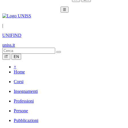
☰
|
UNIFIND
uniss.it
IT
EN
×
Home
Corsi
Insegnamenti
Professioni
Persone
Pubblicazioni