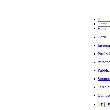
×
Home
Corsi
Insegna
Profess
Persone
Pubblic
Struttur
Terza M
Compet
IT
E