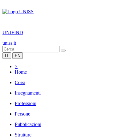
|
UNIFIND
uniss.it
IT
EN
×
Home
Corsi
Insegnamenti
Professioni
Persone
Pubblicazioni
Strutture