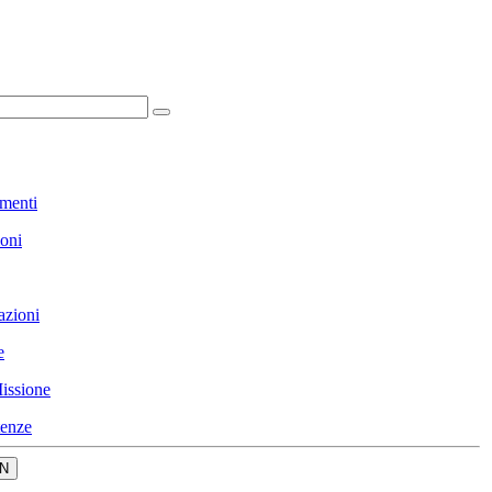
menti
ioni
azioni
e
issione
enze
N