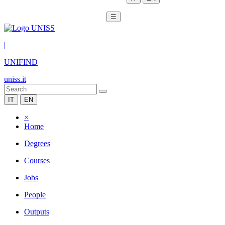
☰
|
UNIFIND
uniss.it
IT
EN
×
Home
Degrees
Courses
Jobs
People
Outputs