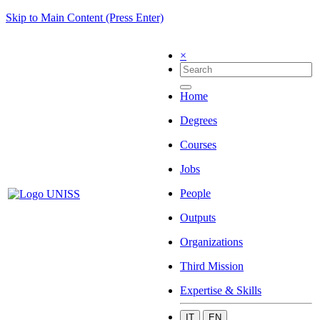
Skip to Main Content (Press Enter)
×
Home
Degrees
Courses
Jobs
People
Outputs
Organizations
Third Mission
Expertise & Skills
IT
EN