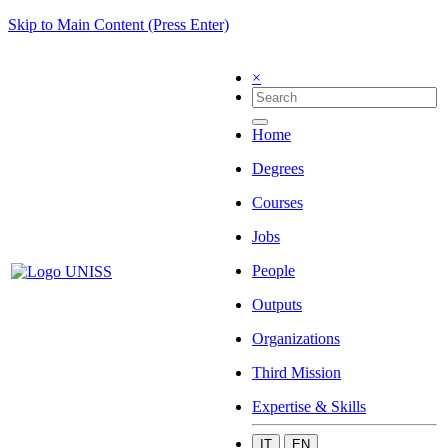
Skip to Main Content (Press Enter)
×
Home
Degrees
Courses
Jobs
People
Outputs
Organizations
Third Mission
Expertise & Skills
IT
EN