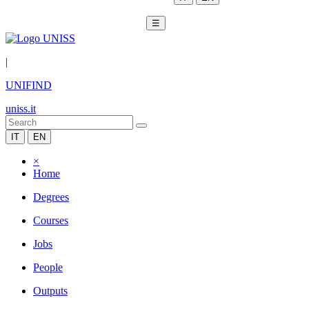
☰
|
UNIFIND
uniss.it
IT
EN
×
Home
Degrees
Courses
Jobs
People
Outputs