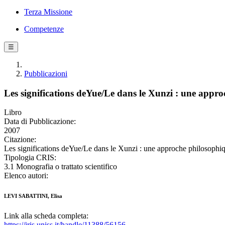
Terza Missione
Competenze
☰
Pubblicazioni
Les significations deYue/Le dans le Xunzi : une appr
Libro
Data di Pubblicazione:
2007
Citazione:
Les significations deYue/Le dans le Xunzi : une approche philosoph
Tipologia CRIS:
3.1 Monografia o trattato scientifico
Elenco autori:
LEVI SABATTINI, Elisa
Link alla scheda completa:
https://iris.uniss.it/handle/11388/56156