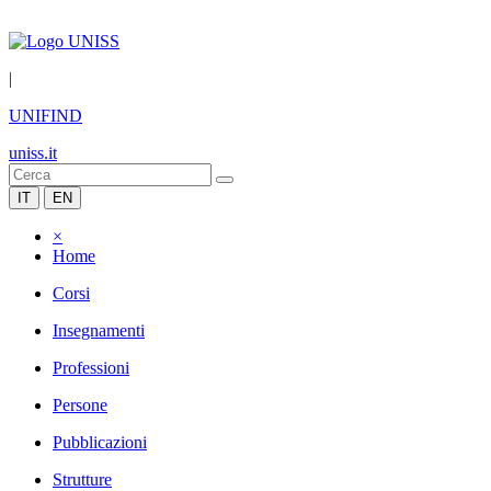
|
UNIFIND
uniss.it
IT
EN
×
Home
Corsi
Insegnamenti
Professioni
Persone
Pubblicazioni
Strutture