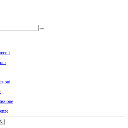
menti
ioni
azioni
e
issione
enze
N