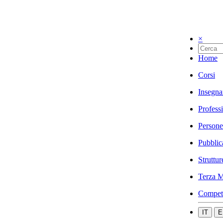
×
Home
Corsi
Insegna
Profess
Persone
Pubblic
Struttur
Terza M
Compet
IT
E