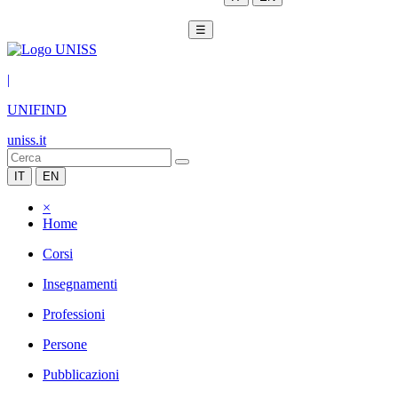
☰
|
UNIFIND
uniss.it
IT
EN
×
Home
Corsi
Insegnamenti
Professioni
Persone
Pubblicazioni