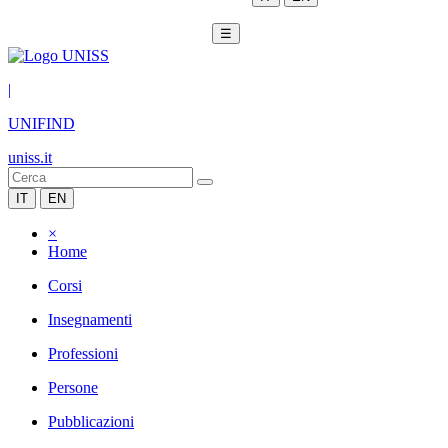
☰
|
UNIFIND
uniss.it
IT
EN
×
Home
Corsi
Insegnamenti
Professioni
Persone
Pubblicazioni