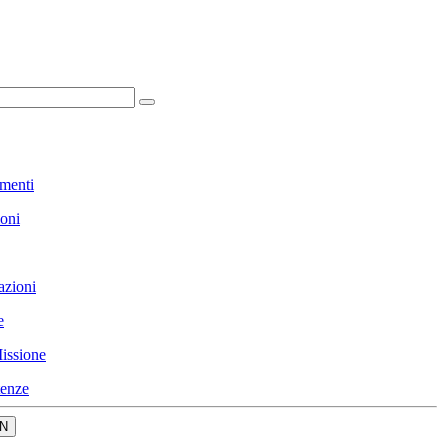
menti
ioni
azioni
e
issione
enze
N