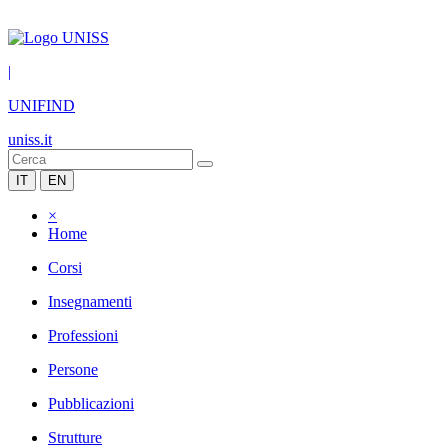
|
UNIFIND
uniss.it
IT
EN
×
Home
Corsi
Insegnamenti
Professioni
Persone
Pubblicazioni
Strutture