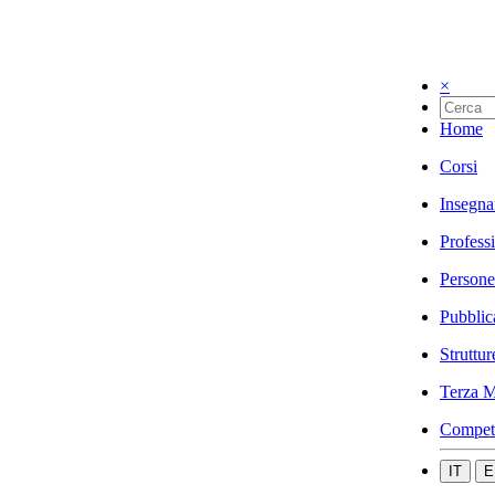
×
Home
Corsi
Insegna
Profess
Persone
Pubblic
Struttur
Terza M
Compet
IT
E