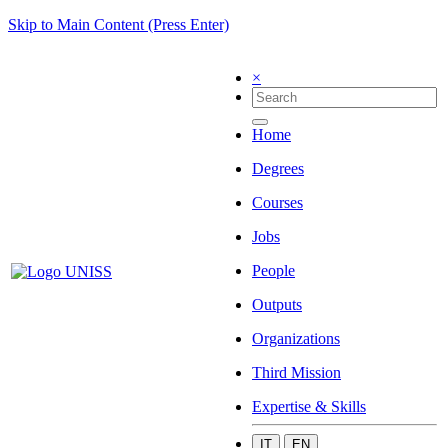
Skip to Main Content (Press Enter)
×
Home
Degrees
Courses
Jobs
People
Outputs
Organizations
Third Mission
Expertise & Skills
IT
EN