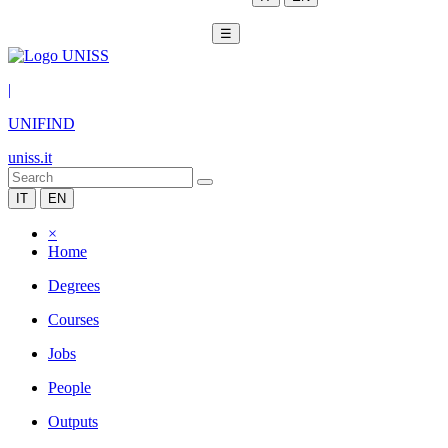
☰
|
UNIFIND
uniss.it
IT
EN
×
Home
Degrees
Courses
Jobs
People
Outputs