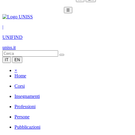
☰
|
UNIFIND
uniss.it
IT
EN
×
Home
Corsi
Insegnamenti
Professioni
Persone
Pubblicazioni