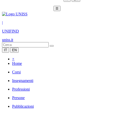
☰
|
UNIFIND
uniss.it
IT
EN
×
Home
Corsi
Insegnamenti
Professioni
Persone
Pubblicazioni