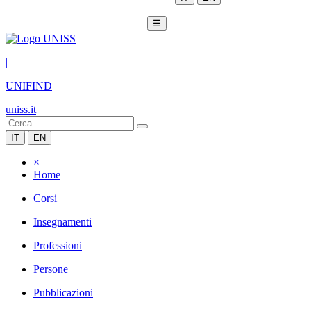
☰
|
UNIFIND
uniss.it
IT
EN
×
Home
Corsi
Insegnamenti
Professioni
Persone
Pubblicazioni