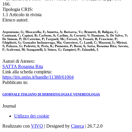
166.
Tipologia CRIS:
1.1 Articolo in rivista
Elenco autori:
Argenziano, G; Moscarella, E; Annetta, A; Battarra, Vc; Brunetti, B; Buligan, C;
Cantisani, C; Capizzi, R; Carbone, A; Carlino, A; Corsetti, V; Damiano, A; De Salvo, V;
De Simone, P; Di Caterino, P; Fargnoli, Mc; Ferrari, A; Fossati, B; Frascione, P;
Ghigliotti, G; Gonzalez Inchaurraga, Ma; Guerriero, C; Landi, C; Mazzoni, L; Mirizzi,
S; Palazzo, G; Pedretti, A; Peris, K; Piemonte, P; Rossi, A; Satta, Rosanna Rita; Savoia,
F; Scalvenzi, M; Stanganelli, I; Stinco, G; Zampieri, P; Zalaudek, I.
Autori di Ateneo:
SATTA Rosanna Rita
Link alla scheda completa:
https://iris.uniss.it/handle/11388/61004
Pubblicato in:
GIORNALE ITALIANO DI DERMATOLOGIA E VENEREOLOGIA
Journal
Utilizzo dei cookie
Realizzato con
VIVO
| Designed by
Cineca
| 26.7.2.0