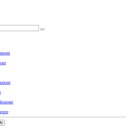
menti
ioni
azioni
e
issione
enze
N