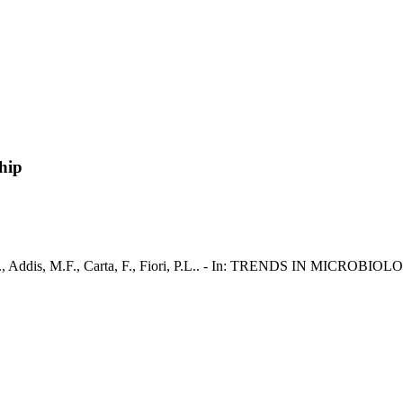
ship
i, P., Addis, M.F., Carta, F., Fiori, P.L.. - In: TRENDS IN MICROBIOL