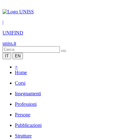
|
UNIFIND
uniss.it
IT
EN
×
Home
Corsi
Insegnamenti
Professioni
Persone
Pubblicazioni
Strutture