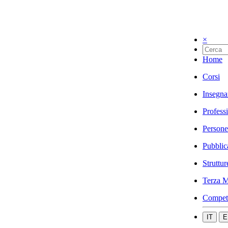
×
Home
Corsi
Insegna
Profess
Persone
Pubblic
Struttur
Terza M
Compet
IT
E