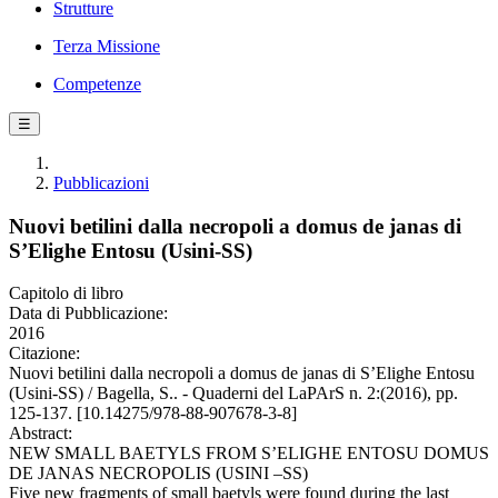
Strutture
Terza Missione
Competenze
☰
Pubblicazioni
Nuovi betilini dalla necropoli a domus de janas di
S’Elighe Entosu (Usini-SS)
Capitolo di libro
Data di Pubblicazione:
2016
Citazione:
Nuovi betilini dalla necropoli a domus de janas di S’Elighe Entosu
(Usini-SS) / Bagella, S.. - Quaderni del LaPArS n. 2:(2016), pp.
125-137. [10.14275/978-88-907678-3-8]
Abstract:
NEW SMALL BAETYLS FROM S’ELIGHE ENTOSU DOMUS
DE JANAS NECROPOLIS (USINI –SS)
Five new fragments of small baetyls were found during the last