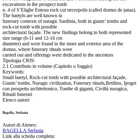
excavations in the prospect tomb
n. 4 of S’Elighe Entosu rock cut necropolis (called domus de janas).
The baetyls are well known in
funerary contexts of nuragic Sardinia, both in giants’ tombs and
rock-cut tomb with possible
architectural façade. The new findings belong to both represented
size range (6-11 and 12-16 cm
diameter) and were found in the inner and exterior area of the
domus, where funerary rituals were
carried out and offerings were dedicated to the ancestors
Tipologia CRIS:
2.1 Contributo in volume (Capitolo o Saggio)
Keywords:
Small baetyl, Rock-cut tomb with possible architectural façade,
Giants’ tombs, Nuragic civilization, Funerary rituals,Betilino, Ipogei
con prospetto architettonico, Tombe di giganti, Civiltà nuragica,
Rituali funerari
Elenco autori:
Bagella, Stefania
Autori di Ateneo:
BAGELLA Stefania
Link alla scheda completa: