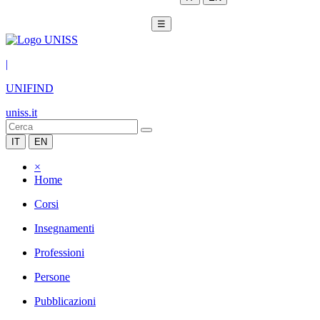
☰
|
UNIFIND
uniss.it
IT
EN
×
Home
Corsi
Insegnamenti
Professioni
Persone
Pubblicazioni