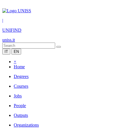
|
UNIFIND
uniss.it
IT
EN
×
Home
Degrees
Courses
Jobs
People
Outputs
Organizations