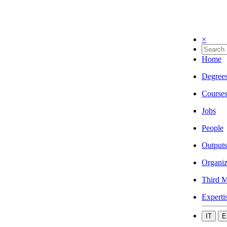
×
Home
Degree
Course
Jobs
People
Outputs
Organiz
Third M
Experti
IT
E