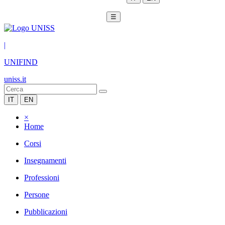
☰
|
UNIFIND
uniss.it
IT
EN
×
Home
Corsi
Insegnamenti
Professioni
Persone
Pubblicazioni