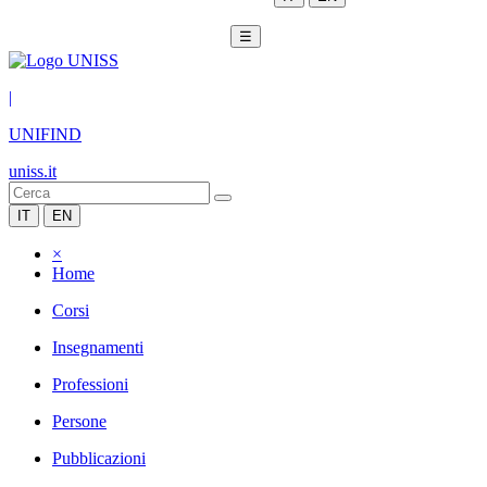
☰
|
UNIFIND
uniss.it
IT
EN
×
Home
Corsi
Insegnamenti
Professioni
Persone
Pubblicazioni