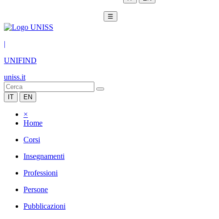
☰
|
UNIFIND
uniss.it
IT
EN
×
Home
Corsi
Insegnamenti
Professioni
Persone
Pubblicazioni