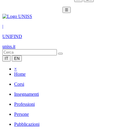
☰
|
UNIFIND
uniss.it
IT
EN
×
Home
Corsi
Insegnamenti
Professioni
Persone
Pubblicazioni