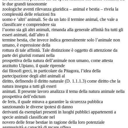
le due grandi tassonomie
zoologiche aventi rilevanza giuridica – animal e bestia – rivela la
complessità delle relazioni fra
uomo e ‘altri’ animali. Se da un lato il termine animal, che vale a
classificare e comprendere sia
l’uomo sia gli altri animali, rimanda alla generale affinità fra tutti gli
esseri animati, dall’altro il
termine bestia, che invece indica generalmente solo l’animale non
umano, è espressione della
rottura di tale affinità. Tale distinzione è oggetto di attenzione da
parte dei giuristi romani nella
prospettiva della natura dell’animale non umano, come attesta
anzitutto Ulpiano, il quale riprende
dai filosofi greci, in particolare da Pitagora, l’idea della
partecipazione degli altri animali al
diritto, definendo il diritto naturale (D. 1.1.1.3) come diritto che la
natura insegna a tutti gli esseri
animati. Il presente lavoro analizza il tema della natura animale nella
prospettiva dell’edictum
de feris, il quale mirava a garantire la sicurezza pubblica
sanzionando le diverse ipotesi di danno
derivanti da esemplari presenti in luoghi pubblici appartenenti a
specie animali classificate nel
novero delle ferae bestiae in ragione della loro potenziale
aggressività e capacità di recare offesa.