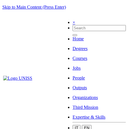
Skip to Main Content (Press Enter)
×
Home
Degrees
Courses
Jobs
People
Outputs
Organizations
Third Mission
Expertise & Skills
IT
EN