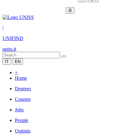
☰
|
UNIFIND
uniss.it
IT
EN
×
Home
Degrees
Courses
Jobs
People
Outputs