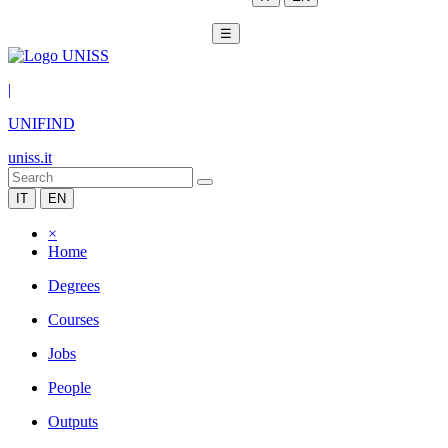
☰
|
UNIFIND
uniss.it
IT
EN
×
Home
Degrees
Courses
Jobs
People
Outputs