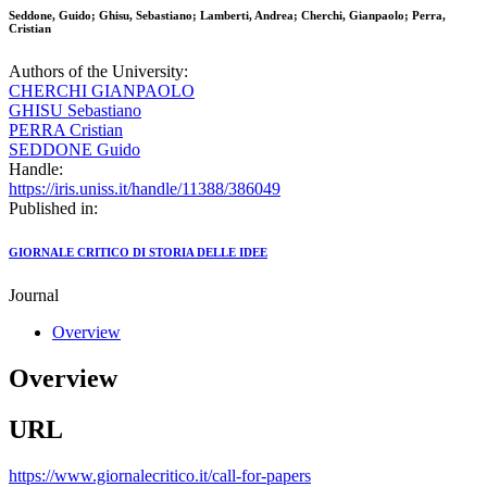
Seddone, Guido; Ghisu, Sebastiano; Lamberti, Andrea; Cherchi, Gianpaolo; Perra,
Cristian
Authors of the University:
CHERCHI GIANPAOLO
GHISU Sebastiano
PERRA Cristian
SEDDONE Guido
Handle:
https://iris.uniss.it/handle/11388/386049
Published in:
GIORNALE CRITICO DI STORIA DELLE IDEE
Journal
Overview
Overview
URL
https://www.giornalecritico.it/call-for-papers