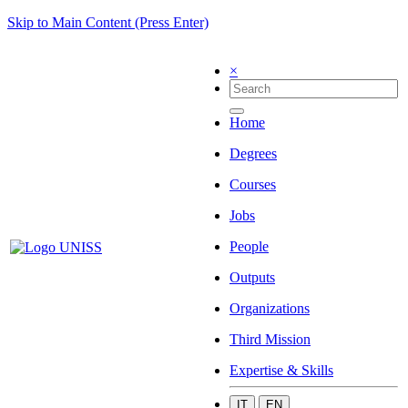
Skip to Main Content (Press Enter)
×
Home
Degrees
Courses
Jobs
People
Outputs
Organizations
Third Mission
Expertise & Skills
IT
EN