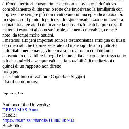
differenti territori transmarini e si era ormai avviato il definitivo
consolidamento di itinerari o rotte che favorivano la familiarità con
imprese che sempre più non rientravano in una episodica casualità.
In ogni caso il punto di partenza di ogni considerazione in merito a
contatti tra aree aldilà del mare è la constatazione della presenza di
materiali estranei al contesto locale, elemento rilevabile, come è
noto, da tempi molto antichi.
I materiali allogeni importati sono la testimonianza ambigua di flussi
commerciali che tra aree separate dal mare significano piuttosto
indubitabilmente navigazione ma se provano un contatto non
consentono di stabilire i luoghi e le modalità del contatto stesso tanto
più che andrebbe sempre valutata la possibilità di mediazioni e
quindi di un rapporto non diretto.
Iris type:
2.1 Contributo in volume (Capitolo o Saggio)
List of contributors:
Depalmas, Anna
Authors of the University:
DEPALMAS Anna
Handle:
https://iris.uniss.it/handle/11388/385933
Book title: