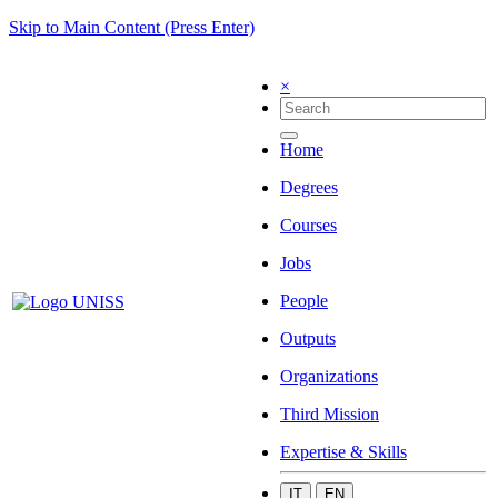
Skip to Main Content (Press Enter)
×
Home
Degrees
Courses
Jobs
People
Outputs
Organizations
Third Mission
Expertise & Skills
IT
EN