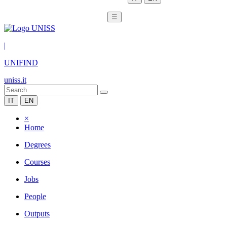
☰
|
UNIFIND
uniss.it
IT
EN
×
Home
Degrees
Courses
Jobs
People
Outputs