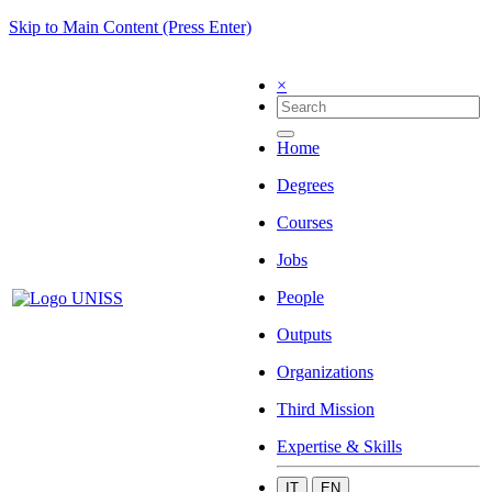
Skip to Main Content (Press Enter)
×
Home
Degrees
Courses
Jobs
People
Outputs
Organizations
Third Mission
Expertise & Skills
IT
EN