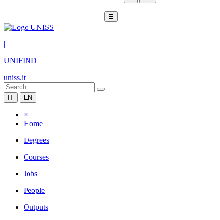
☰
|
UNIFIND
uniss.it
IT
EN
×
Home
Degrees
Courses
Jobs
People
Outputs