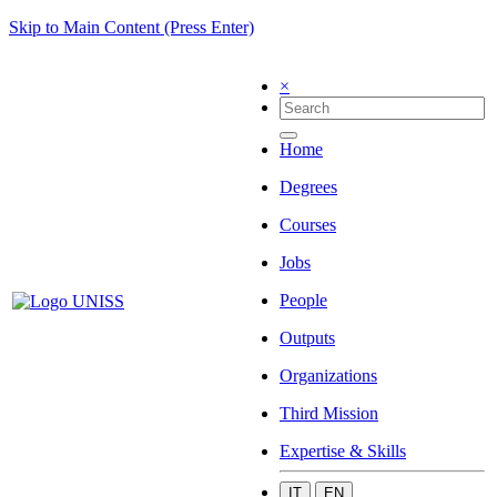
Skip to Main Content (Press Enter)
×
Home
Degrees
Courses
Jobs
People
Outputs
Organizations
Third Mission
Expertise & Skills
IT
EN