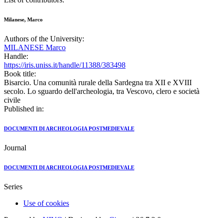
Milanese, Marco
Authors of the University:
MILANESE Marco
Handle:
https://iris.uniss.it/handle/11388/383498
Book title:
Bisarcio. Una comunità rurale della Sardegna tra XII e XVIII
secolo. Lo sguardo dell'archeologia, tra Vescovo, clero e società
civile
Published in:
DOCUMENTI DI ARCHEOLOGIA POSTMEDIEVALE
Journal
DOCUMENTI DI ARCHEOLOGIA POSTMEDIEVALE
Series
Use of cookies