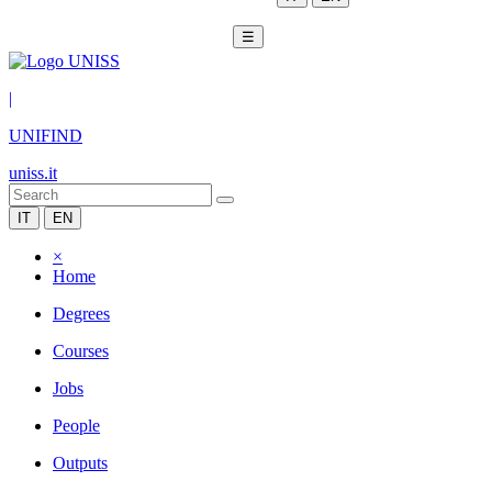
☰
|
UNIFIND
uniss.it
IT
EN
×
Home
Degrees
Courses
Jobs
People
Outputs