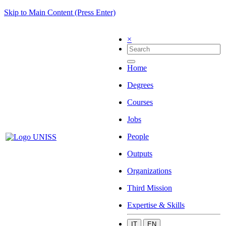
Skip to Main Content (Press Enter)
×
Home
Degrees
Courses
Jobs
People
Outputs
Organizations
Third Mission
Expertise & Skills
IT
EN