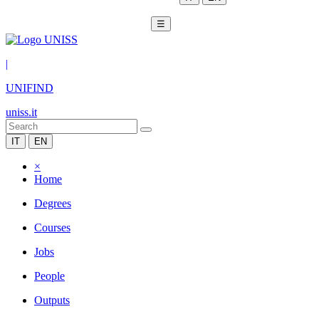
☰
|
UNIFIND
uniss.it
IT
EN
×
Home
Degrees
Courses
Jobs
People
Outputs