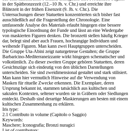
in der Spätbronzezeit (12.–10 Jh. v. Chr.) und erreichte ihre
Blütezeit in der frühen Eisenzeit (9. Jh. v. Chr.). Die
Untersuchungen dieser Statuetten konzentrierten sich bisher fast
ausschließlich auf die Fragestellung der Chronologie. Eine
umfassende Analyse des Materials erlaubt hingegen eine bessere
typologische Einordnung der Funde und lässt an eine Wiedergabe
von maskierten Figuren denken. Die bronzetti stellen häufig Krieger
dar, belegt sind aber auch Frauen, hochrangige Individuen und
weihende Figuren. Man kann zwei Hauptgruppen unterscheiden.
Die Gruppe Uta-Abini zeigt naturgetreue Gestalten; die Gruppe
Barbaricino-Mediterraneizzante wirkt hingegen schematischer und
volkstümlich. Zu dieser zweiten Gruppe gehören Statuetten, deren
Gesichtszüge sich eindeutig von den üblichen Darstellungen
unterscheiden. Sie sind zweidimensional gestaltet und stark stilisiert.
Man kann hier vermutlich Hinweise auf die Verwendung von
Masken für rituelle Zwecke erkennen. Die Exemplare, deren
Ursprung bekannt ist, stammen tatsächlich aus kultischen und
sakralen Kontexten, seltener wurden sie in Gräbern oder Siedlungen
entdeckt. Deshalb sind derartige Maskierungen am besten mit einem
kultischen Zusammenhang zu erklären.
Iris type:
2.1 Contributo in volume (Capitolo o Saggio)
Keywords:
Maschere; Iconografia; Bronzi nuragici
List of contributors: