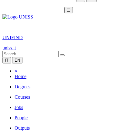
☰
|
UNIFIND
uniss.it
IT
EN
×
Home
Degrees
Courses
Jobs
People
Outputs