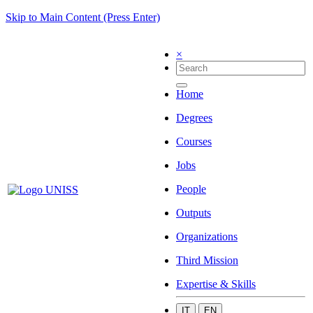
Skip to Main Content (Press Enter)
×
Home
Degrees
Courses
Jobs
People
Outputs
Organizations
Third Mission
Expertise & Skills
IT
EN