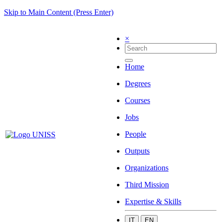
Skip to Main Content (Press Enter)
×
Home
Degrees
Courses
Jobs
People
Outputs
Organizations
Third Mission
Expertise & Skills
IT
EN