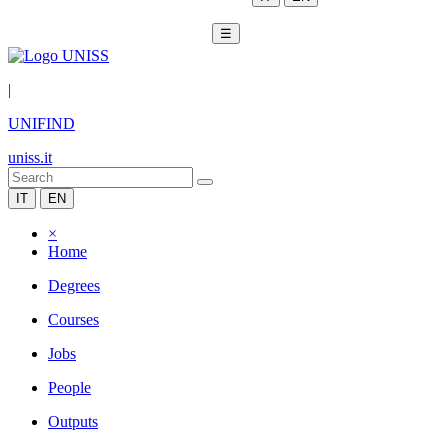
☰
|
UNIFIND
uniss.it
IT
EN
×
Home
Degrees
Courses
Jobs
People
Outputs