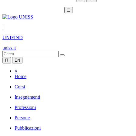
☰
|
UNIFIND
uniss.it
IT
EN
×
Home
Corsi
Insegnamenti
Professioni
Persone
Pubblicazioni