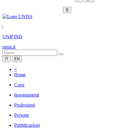
☰
|
UNIFIND
uniss.it
IT
EN
×
Home
Corsi
Insegnamenti
Professioni
Persone
Pubblicazioni