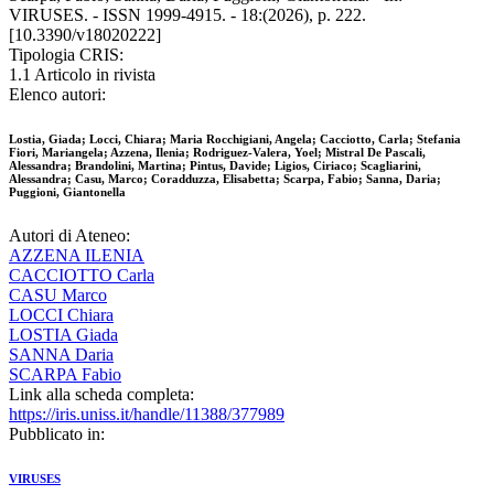
VIRUSES. - ISSN 1999-4915. - 18:(2026), p. 222.
[10.3390/v18020222]
Tipologia CRIS:
1.1 Articolo in rivista
Elenco autori:
Lostia, Giada; Locci, Chiara; Maria Rocchigiani, Angela; Cacciotto, Carla; Stefania
Fiori, Mariangela; Azzena, Ilenia; Rodriguez-Valera, Yoel; Mistral De Pascali,
Alessandra; Brandolini, Martina; Pintus, Davide; Ligios, Ciriaco; Scagliarini,
Alessandra; Casu, Marco; Coradduzza, Elisabetta; Scarpa, Fabio; Sanna, Daria;
Puggioni, Giantonella
Autori di Ateneo:
AZZENA ILENIA
CACCIOTTO Carla
CASU Marco
LOCCI Chiara
LOSTIA Giada
SANNA Daria
SCARPA Fabio
Link alla scheda completa:
https://iris.uniss.it/handle/11388/377989
Pubblicato in:
VIRUSES