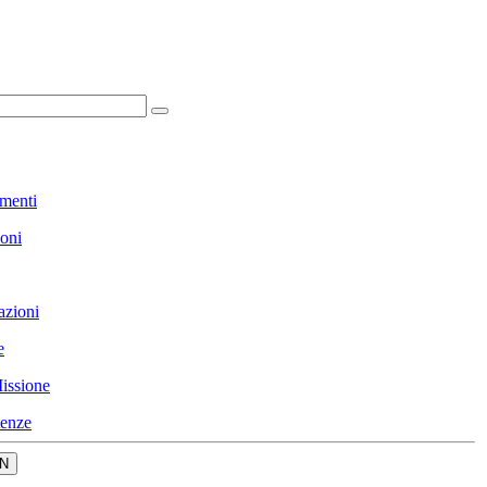
menti
ioni
azioni
e
issione
enze
N