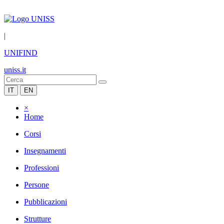
|
UNIFIND
uniss.it
IT
EN
×
Home
Corsi
Insegnamenti
Professioni
Persone
Pubblicazioni
Strutture