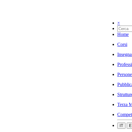
×
Home
Corsi
Insegna
Profess
Persone
Pubblic
Struttur
Terza M
Compet
IT
E