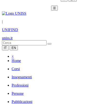
☰
|
UNIFIND
uniss.it
IT
EN
×
Home
Corsi
Insegnamenti
Professioni
Persone
Pubblicazioni