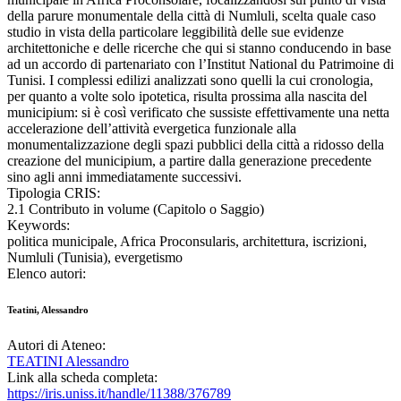
della parure monumentale della città di Numluli, scelta quale caso
studio in vista della particolare leggibilità delle sue evidenze
architettoniche e delle ricerche che qui si stanno conducendo in base
ad un accordo di partenariato con l’Institut National du Patrimoine di
Tunisi. I complessi edilizi analizzati sono quelli la cui cronologia,
per quanto a volte solo ipotetica, risulta prossima alla nascita del
municipium: si è così verificato che sussiste effettivamente una netta
accelerazione dell’attività evergetica funzionale alla
monumentalizzazione degli spazi pubblici della città a ridosso della
creazione del municipium, a partire dalla generazione precedente
sino agli anni immediatamente successivi.
Tipologia CRIS:
2.1 Contributo in volume (Capitolo o Saggio)
Keywords:
politica municipale, Africa Proconsularis, architettura, iscrizioni,
Numluli (Tunisia), evergetismo
Elenco autori:
Teatini, Alessandro
Autori di Ateneo:
TEATINI Alessandro
Link alla scheda completa:
https://iris.uniss.it/handle/11388/376789