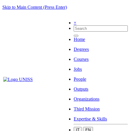
Skip to Main Content (Press Enter)
×
Home
Degrees
Courses
Jobs
People
Outputs
Organizations
Third Mission
Expertise & Skills
IT
EN