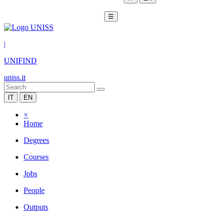
☰
|
UNIFIND
uniss.it
IT
EN
×
Home
Degrees
Courses
Jobs
People
Outputs