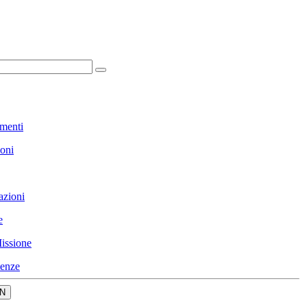
menti
ioni
azioni
e
issione
enze
N