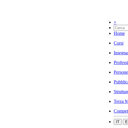
×
Home
Corsi
Insegna
Profess
Persone
Pubblic
Struttur
Terza M
Compet
IT
E