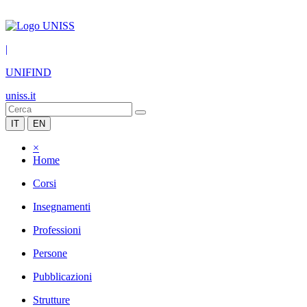
|
UNIFIND
uniss.it
IT
EN
×
Home
Corsi
Insegnamenti
Professioni
Persone
Pubblicazioni
Strutture