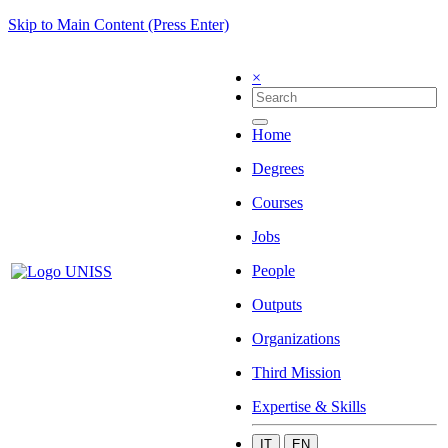
Skip to Main Content (Press Enter)
×
Home
Degrees
Courses
Jobs
People
Outputs
Organizations
Third Mission
Expertise & Skills
IT
EN