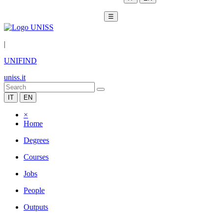
☰
|
UNIFIND
uniss.it
IT
EN
×
Home
Degrees
Courses
Jobs
People
Outputs