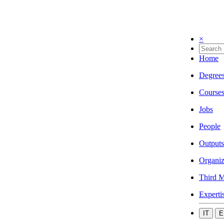
×
Home
Degree
Course
Jobs
People
Outputs
Organiz
Third M
Experti
IT
E