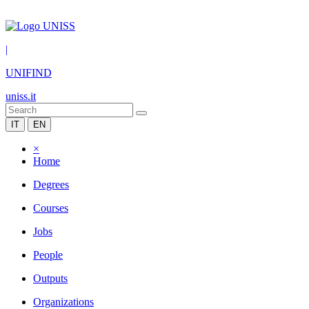
|
UNIFIND
uniss.it
IT
EN
×
Home
Degrees
Courses
Jobs
People
Outputs
Organizations