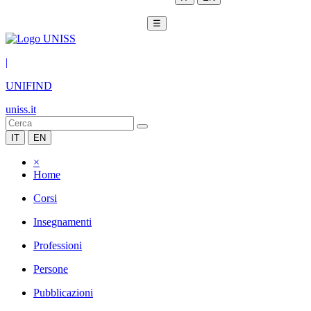
☰
|
UNIFIND
uniss.it
IT
EN
×
Home
Corsi
Insegnamenti
Professioni
Persone
Pubblicazioni