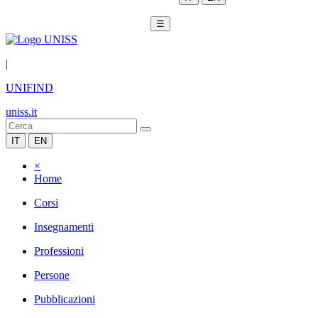
☰
|
UNIFIND
uniss.it
IT
EN
×
Home
Corsi
Insegnamenti
Professioni
Persone
Pubblicazioni