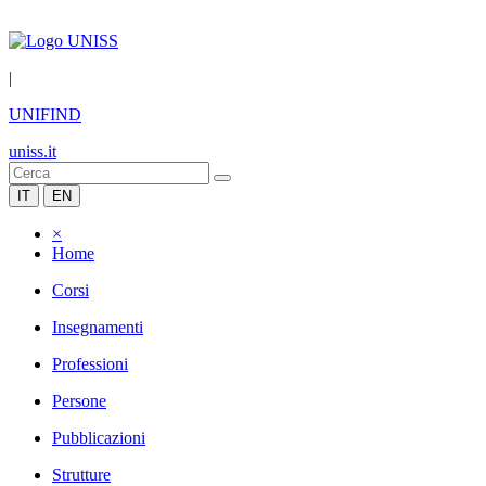
|
UNIFIND
uniss.it
IT
EN
×
Home
Corsi
Insegnamenti
Professioni
Persone
Pubblicazioni
Strutture