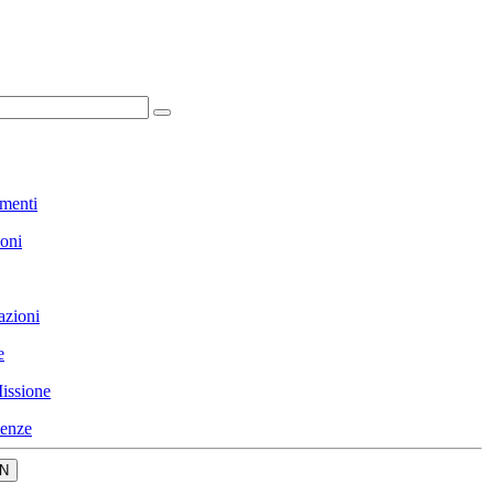
menti
ioni
azioni
e
issione
enze
N