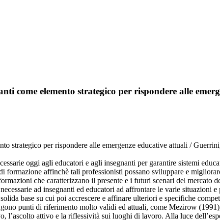
anti come elemento strategico per rispondere alle emerg
o strategico per rispondere alle emergenze educative attuali / Guerrini
essarie oggi agli educatori e agli insegnanti per garantire sistemi educati
di formazione affinchè tali professionisti possano sviluppare e migliorar
sformazioni che caratterizzano il presente e i futuri scenari del mercat
 necessarie ad insegnanti ed educatori ad affrontare le varie situazioni e
a solida base su cui poi accrescere e affinare ulteriori e specifiche comp
mangono punti di riferimento molto validi ed attuali, come Mezirow (199
l’ascolto attivo e la riflessività sui luoghi di lavoro. Alla luce dell’es