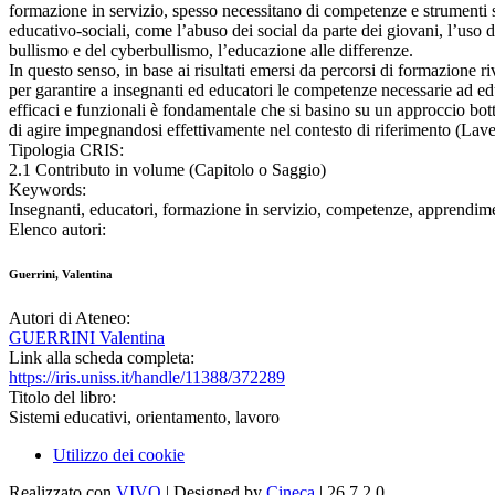
formazione in servizio, spesso necessitano di competenze e strumenti s
educativo-sociali, come l’abuso dei social da parte dei giovani, l’uso 
bullismo e del cyberbullismo, l’educazione alle differenze.
In questo senso, in base ai risultati emersi da percorsi di formazione 
per garantire a insegnanti ed educatori le competenze necessarie ad edu
efficaci e funzionali è fondamentale che si basino su un approccio bott
di agire impegnandosi effettivamente nel contesto di riferimento (Lav
Tipologia CRIS:
2.1 Contributo in volume (Capitolo o Saggio)
Keywords:
Insegnanti, educatori, formazione in servizio, competenze, apprendi
Elenco autori:
Guerrini, Valentina
Autori di Ateneo:
GUERRINI Valentina
Link alla scheda completa:
https://iris.uniss.it/handle/11388/372289
Titolo del libro:
Sistemi educativi, orientamento, lavoro
Utilizzo dei cookie
Realizzato con
VIVO
| Designed by
Cineca
| 26.7.2.0