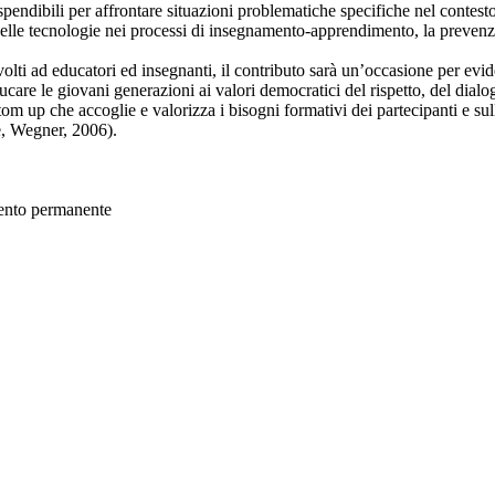
pendibili per affrontare situazioni problematiche specifiche nel contest
delle tecnologie nei processi di insegnamento-apprendimento, la prevenzi
rivolti ad educatori ed insegnanti, il contributo sarà un’occasione per ev
care le giovani generazioni ai valori democratici del rispetto, del dialog
om up che accoglie e valorizza i bisogni formativi dei partecipanti e sul
e, Wegner, 2006).
mento permanente