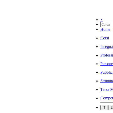
×
Home
Corsi
Insegna
Profess
Persone
Pubblic
Struttur
Terza M
Compet
IT
E