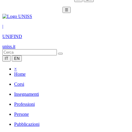
☰
|
UNIFIND
uniss.it
IT
EN
×
Home
Corsi
Insegnamenti
Professioni
Persone
Pubblicazioni