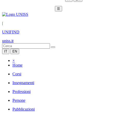
☰
|
UNIFIND
uniss.it
IT
EN
×
Home
Corsi
Insegnamenti
Professioni
Persone
Pubblicazioni