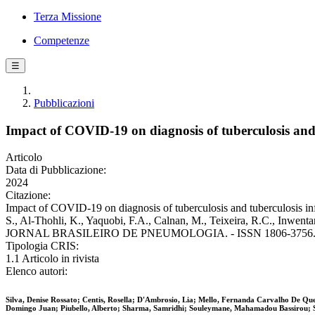
Terza Missione
Competenze
☰
Pubblicazioni
Impact of COVID-19 on diagnosis of tuberculosis and 
Articolo
Data di Pubblicazione:
2024
Citazione:
Impact of COVID-19 on diagnosis of tuberculosis and tuberculosis infe
S., Al-Thohli, K., Yaquobi, F.A., Calnan, M., Teixeira, R.C., Inwenta
JORNAL BRASILEIRO DE PNEUMOLOGIA. - ISSN 1806-3756. - 50
Tipologia CRIS:
1.1 Articolo in rivista
Elenco autori:
Silva, Denise Rossato; Centis, Rosella; D'Ambrosio, Lia; Mello, Fernanda Carvalho De Que
Domingo Juan; Piubello, Alberto; Sharma, Samridhi; Souleymane, Mahamadou Bassirou; S