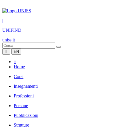
|
UNIFIND
uniss.it
IT
EN
×
Home
Corsi
Insegnamenti
Professioni
Persone
Pubblicazioni
Strutture