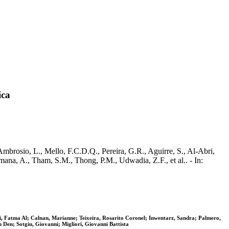
ica
Ambrosio, L., Mello, F.C.D.Q., Pereira, G.R., Aguirre, S., Al-Abri,
mana, A., Tham, S.M., Thong, P.M., Udwadia, Z.F., et al.. - In:
bi, Fatma Al; Calnan, Marianne; Teixeira, Rosarito Coronel; Inwentarz, Sandra; Palmero,
en; Sotgiu, Giovanni; Migliori, Giovanni Battista