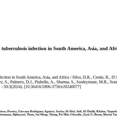
tuberculosis infection in South America, Asia, and Afr
ction in South America, Asia, and Africa / Silva, D.R., Centis, R., D'
rz, S., Palmero, D.J., Piubello, A., Sharma, S., Souleymane, M.B., Sou
:3(2024). [10.36416/1806-3756/e20240077]
iroz; Pereira, Giovana Rodrigues; Aguirre, Sarita; Al-Abri, Seif; Al-Thohli, Khalsa; Yaquo
oumana, Alphazazi; Tham, Sai Meng; Thong, Pei Min; Udwadia, Zarir F; Boom, Martin Van D