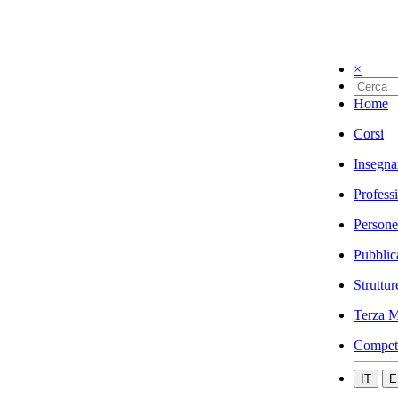
×
Home
Corsi
Insegna
Profess
Persone
Pubblic
Struttur
Terza M
Compet
IT
E