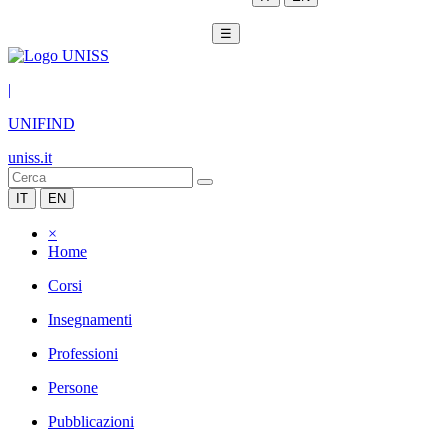
☰
|
UNIFIND
uniss.it
IT
EN
×
Home
Corsi
Insegnamenti
Professioni
Persone
Pubblicazioni