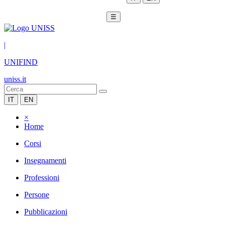
☰
|
UNIFIND
uniss.it
IT
EN
×
Home
Corsi
Insegnamenti
Professioni
Persone
Pubblicazioni