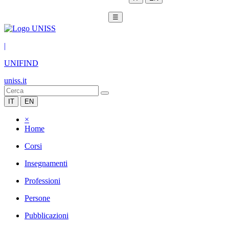
☰
|
UNIFIND
uniss.it
IT
EN
×
Home
Corsi
Insegnamenti
Professioni
Persone
Pubblicazioni