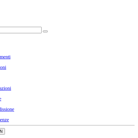
menti
ioni
azioni
e
issione
enze
N