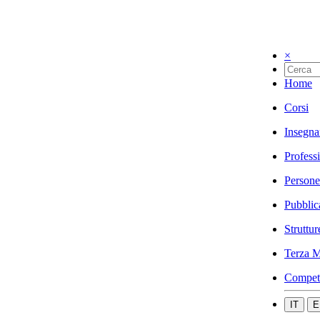
×
Home
Corsi
Insegna
Profess
Persone
Pubblic
Struttur
Terza M
Compet
IT
E