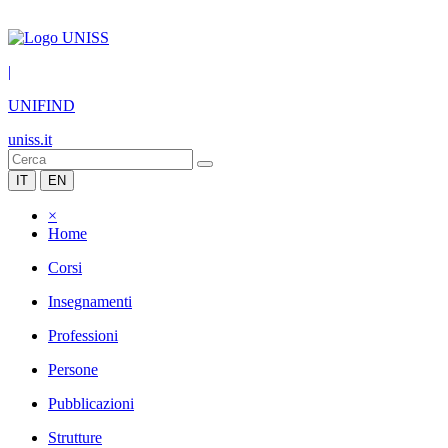
|
UNIFIND
uniss.it
IT
EN
×
Home
Corsi
Insegnamenti
Professioni
Persone
Pubblicazioni
Strutture