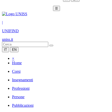
☰
|
UNIFIND
uniss.it
IT
EN
×
Home
Corsi
Insegnamenti
Professioni
Persone
Pubblicazioni